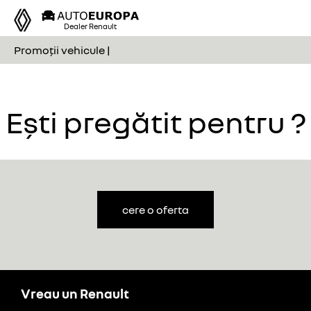
Tog
Dealer Renault
nav
Promoții vehicule |
Previous
Nex
Ești pregătit pentru ?
cere o oferta
Vreau un Renault